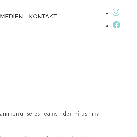
fab fa-
 MEDIEN
KONTAKT
fab fa
grammen unseres Teams – den Hiroshima